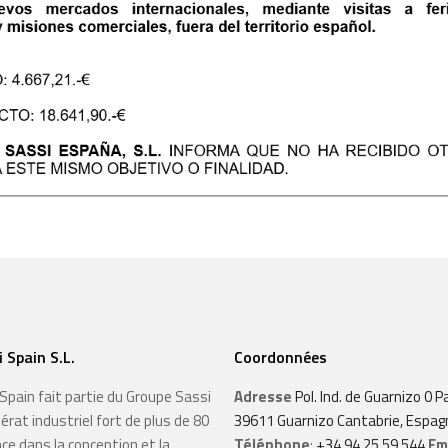
 Spain S.L.
Coordonnées
Spain fait partie du Groupe Sassi
Adresse
Pol. Ind. de Guarnizo 0 Pa
at industriel fort de plus de 80
39611 Guarnizo Cantabrie, Espag
ce dans la conception et la
Téléphone
:
+34 94 25 59 544
Em