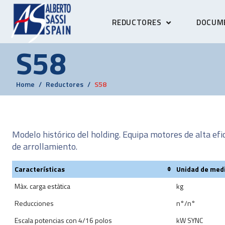
REDUCTORES
DOCUME
S58
Home
Reductores
S58
Modelo histórico del holding. Equipa motores de alta ef
de arrollamiento.
Características
Unidad de med
​Màx. carga estàtica​
kg
Reducciones
n°/n°
​Escala potencias con 4/16 polos
kW SYNC​