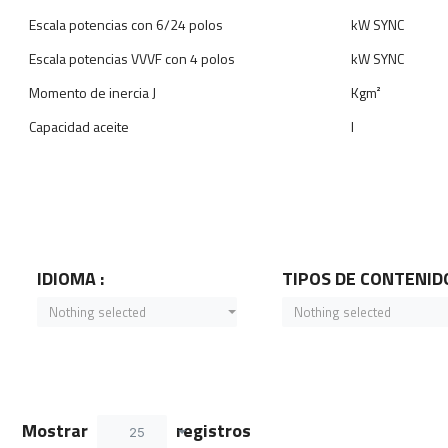
​Escala potencias con 6/24 polos
kW SYNC​
​Escala potencias VVVF con 4 polos
kW SYNC​
​Momento de inercia J
Kgm²
​Capacidad aceite
l
IDIOMA :
TIPOS DE CONTENIDO
Nothing selected
Nothing selected
Mostrar
registros
25