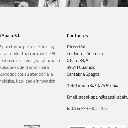
 Spain S.L.
Contactos
Spain forma parte del Holding
Dirección
erado industrial con más de 80
Pol. Ind. de Guarnizo
encia en el diseño y la fabricación
0 Parc, 83, A
soluciones de tracción para
39611 Guarnizo
conocido por su atención a la
Cantabria Spagna
ológica, fiabilidad e innovación
Teléfono
:
+34 94 25 59 544
Email
:
sassi-spain@sassi-spain.
Id.CEE:
ESB39045166