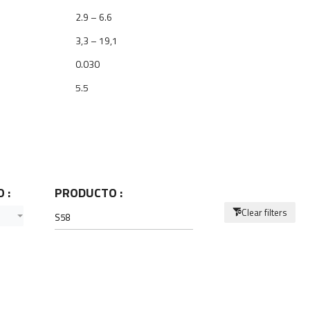
2.9 – 6.6
3,3 – 19,1
0.030
5.5
 :
PRODUCTO :
Clear filters